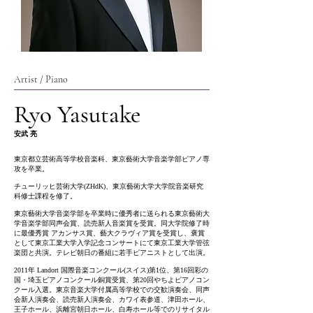
Artist / Piano
Ryo Yasutake
安武 亮
東京都立芸術高等学校音楽科、東京藝術大学音楽学部ピアノ専
攻を卒業。
チューリッヒ芸術大学(ZHdK)、東京藝術大学大学院音楽研究
科修士課程を修了。
東京藝術大学音楽学部を卒業時に優秀者に送られる東京藝術大
学音楽学部同声会賞、読売新人音楽賞を受賞。同大学院修了時
に最優秀賞 アカンサス賞、藝大クラヴィア賞を受賞し、褒賞
として東京工業大学入学記念コンサートにて東京工業大学管弦
楽団と共演。テレビ朝日の番組に若手ピアニストとして出演。
2011年 Landort 国際音楽コンクール(スイス)第1位、第16回彩の
国・埼玉ピアノコンクール銅賞受賞、第20回やちよピアノコン
クール入選。東京音楽大学付属高等学校での交歓演奏会、同声
会新人演奏会、読売新人演奏会、カワイ表参道、津田ホール、
王子ホール、浜離宮朝日ホール、白寿ホール等でのリサイタル