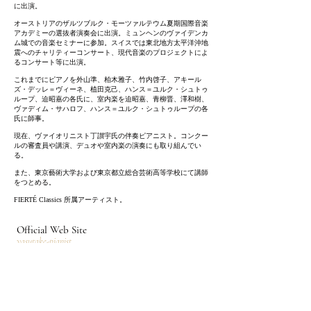
に出演。
オーストリアのザルツブルク・モーツァルテウム夏期国際音楽
アカデミーの選抜者演奏会に出演。ミュンヘンのヴァイデンカ
ム城での音楽セミナーに参加。スイスでは東北地方太平洋沖地
震へのチャリティーコンサート、現代音楽のプロジェクトによ
るコンサート等に出演。
これまでにピアノを外山準、柏木雅子、竹内啓子、アキール
ズ・デッレ＝ヴィーネ、植田克己、ハンス＝ユルク・シュトゥ
ループ、迫昭嘉の各氏に、室内楽を迫昭嘉、青柳晋、澤和樹、
ヴァディム・サハロフ、ハンス＝ユルク・シュトゥループの各
氏に師事。
現在、ヴァイオリニスト丁讃宇氏の伴奏ピアニスト。コンクー
ルの審査員や講演、デュオや室内楽の演奏にも取り組んでい
る。
また、東京藝術大学および東京都立総合芸術高等学校にて講師
をつとめる。
FIERTÉ Classics 所属アーティスト。
Official Web Site
yasutake-pianist