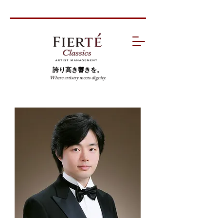
誇り高き響きを。
Where artistry meets dignity.