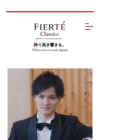
誇り高き響きを。
Where artistry meets dignity.