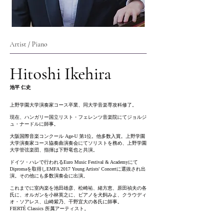
Artist / Piano
Hitoshi Ikehira
池平 仁史
上野学園大学演奏家コース卒業、同大学音楽専攻科修了。
現在、ハンガリー国立リスト・フェレンツ音楽院にてジョルジ
ュ・ナードルに師事。
大阪国際音楽コンクール Age-U 第1位。他多数入賞。上野学園
大学演奏家コース協奏曲演奏会にてソリストを務め、上野学園
大学管弦楽団、指揮は下野竜也と共演。
ドイツ・ハレで行われるEuro Music Festival & Academyにて
Dipromaを取得しEMFA 2017 Young Artists' Concertに選抜され出
演。その他にも多数演奏会に出演。
これまでに室内楽を池田雄彦、松崎祐、緒方恵、原田禎夫の各
氏に、オルガンを小林英之に、ピアノを犬飼みよ、クラウディ
オ・ソアレス、山崎紫乃、干野宜大の各氏に師事。
FIERTÉ Classics 所属アーティスト。