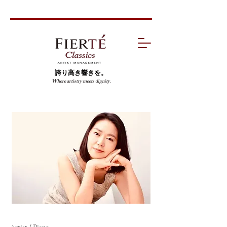
誇り高き響きを。
Where artistry meets dignity.