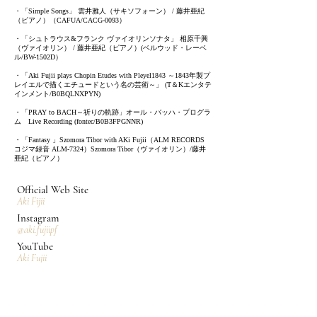
・「Simple Songs」 雲井雅人（サキソフォーン） / 藤井亜紀
（ピアノ）（CAFUA/CACG-0093）
・「シュトラウス&フランク ヴァイオリンソナタ」 相原千興
（ヴァイオリン） / 藤井亜紀（ピアノ）(ベルウッド・レーベ
ル/BW-1502D）
・「Aki Fujii plays Chopin Etudes with Pleyel1843 ～1843年製プ
レイエルで描くエチュードという名の芸術～」 (T＆Kエンタテ
インメント/B0BQLNXPYN)
・「PRAY to BACH～祈りの軌跡」オール・バッハ・プログラ
ム Live Recording (fontec/B0B3FPGNNR)
・「Fantasy 」Szomora Tibor with AKi Fujii（ALM RECORDS
コジマ録音 ALM-7324）Szomora Tibor（ヴァイオリン）/藤井
亜紀（ピアノ）
Official Web Site
Aki Fijii
Instagram
@aki.fujiipf
YouTube
Aki Fujii
Apple Music
Aki Fujii