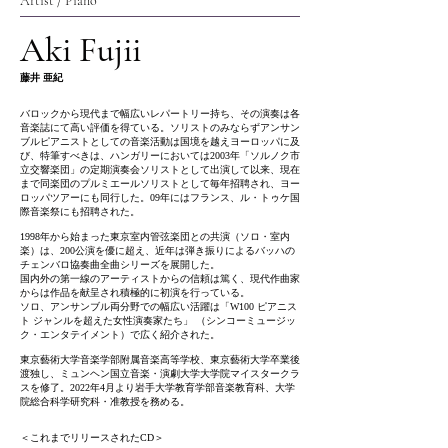
Artist / Piano
Aki Fujii
藤井 亜紀
バロックから現代まで幅広いレパートリー持ち、その演奏は各
音楽誌にて高い評価を得ている。ソリストのみならずアンサン
ブルピアニストとしての音楽活動は国境を越えヨーロッパに及
び、特筆すべきは、ハンガリーにおいては2003年「ソルノク市
立交響楽団」の定期演奏会ソリストとして出演して以来、現在
まで同楽団のプルミエールソリストとして毎年招聘され、ヨー
ロッパツアーにも同行した。09年にはフランス、ル・トゥケ国
際音楽祭にも招聘された。
1998年から始まった東京室内管弦楽団との共演（ソロ・室内
楽）は、200公演を優に超え、近年は弾き振りによるバッハの
チェンバロ協奏曲全曲シリーズを展開した。
国内外の第一線のアーティストからの信頼は篤く、現代作曲家
からは作品を献呈され積極的に初演を行っている。
ソロ、アンサンブル両分野での幅広い活躍は「W100 ピアニス
ト ジャンルを超えた女性演奏家たち」 （シンコーミュージッ
ク・エンタテイメント）で広く紹介された。
東京藝術大学音楽学部附属音楽高等学校、東京藝術大学卒業後
渡独し、ミュンヘン国立音楽・演劇大学大学院マイスタークラ
スを修了。2022年4月より岩手大学教育学部音楽教育科、大学
院総合科学研究科・准教授を務める。
＜これまでリリースされたCD＞